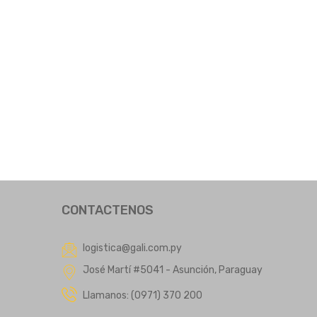
CONTACTENOS
logistica@gali.com.py
José Martí #5041 - Asunción, Paraguay
Llamanos: (0971) 370 200