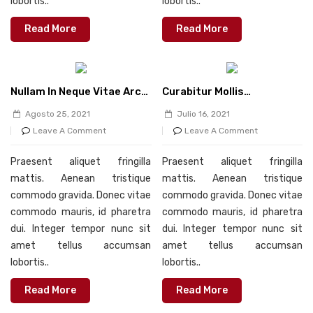
lobortis..
lobortis..
Read More
Read More
Nullam In Neque Vitae Arcu
Curabitur Mollis
Auctor Feugiat
Sollicitudin Purus Id
Agosto 25, 2021
Julio 16, 2021
Pulvinar. Integer Massa
Leave A Comment
Leave A Comment
Magna, Facilisis Eget Eros
Gravida.
Praesent aliquet fringilla
Praesent aliquet fringilla
mattis. Aenean tristique
mattis. Aenean tristique
commodo gravida. Donec vitae
commodo gravida. Donec vitae
commodo mauris, id pharetra
commodo mauris, id pharetra
dui. Integer tempor nunc sit
dui. Integer tempor nunc sit
amet tellus accumsan
amet tellus accumsan
lobortis..
lobortis..
Read More
Read More